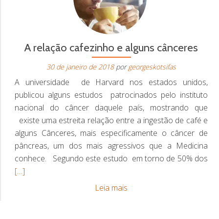
A relação cafezinho e alguns cânceres
30 de janeiro de 2018
por
georgeskotsifas
A universidade de Harvard nos estados unidos,
publicou alguns estudos patrocinados pelo instituto
nacional do câncer daquele país, mostrando que
existe uma estreita relação entre a ingestão de café e
alguns Cânceres, mais especificamente o câncer de
pâncreas, um dos mais agressivos que a Medicina
Re
conhece. Segundo este estudo em torno de 50% dos
mo
[…]
ab
A
Leia mais
A
relação
rel
cafezinho