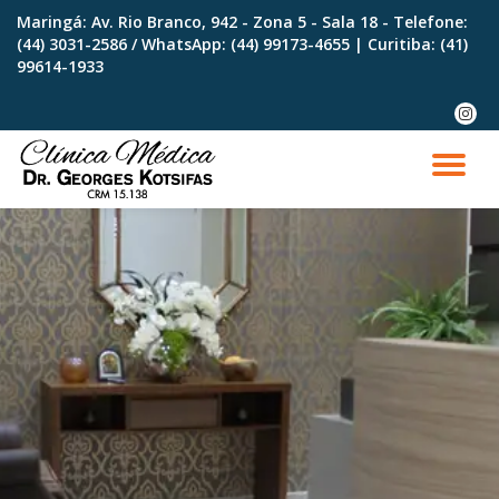
Maringá: Av. Rio Branco, 942 - Zona 5 - Sala 18 - Telefone:
(44) 3031-2586 / WhatsApp:
(44) 99173-4655
| Curitiba:
(41)
Skip
99614-1933
to
content
fa-
instag
TO
NA