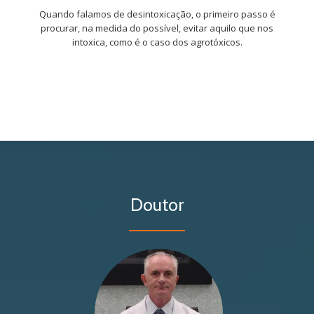
Quando falamos de desintoxicação, o primeiro passo é
procurar, na medida do possível, evitar aquilo que nos
intoxica, como é o caso dos agrotóxicos.
Dr. Georges Kotsifas
Médico -- Nutrologista
Doutor
CRM-15138 | RQE-9608