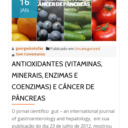
16
e
JAN
qualidade
de
vida
georgeskotsifas
Publicado em
Uncategorized
Sem Comentarios
ANTIOXIDANTES (VITAMINAS,
MINERAIS, ENZIMAS E
COENZIMAS) E CÂNCER DE
PÂNCREAS
O jornal científico gut – an international journal
of gastroenterology and hepatology, em sua
publicação do dia 23 de julho de 2012, mostrou