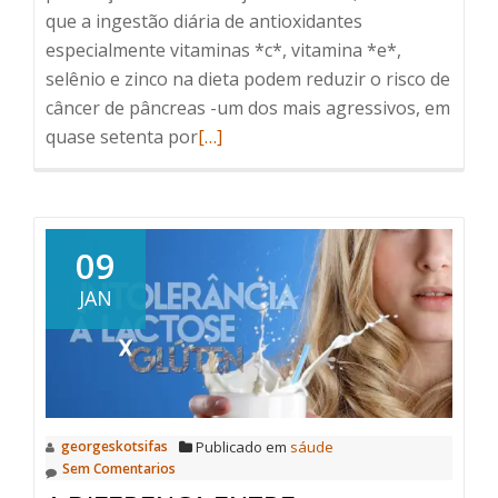
que a ingestão diária de antioxidantes
especialmente vitaminas *c*, vitamina *e*,
selênio e zinco na dieta podem reduzir o risco de
câncer de pâncreas -um dos mais agressivos, em
Read
quase setenta por
[…]
more
about
Antioxidantes
(Vitaminas,
09
Minerais,
JAN
Enzimas
e
Coenzimas)
e
câncer
georgeskotsifas
Publicado em
sáude
de
Sem Comentarios
pâncreas