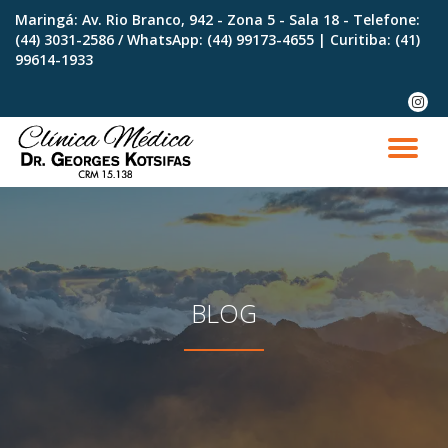
Maringá: Av. Rio Branco, 942 - Zona 5 - Sala 18 - Telefone:
(44) 3031-2586 / WhatsApp:
(44) 99173-4655
| Curitiba:
(41)
Skip
99614-1933
to
content
fa-
instag
TO
NA
BLOG