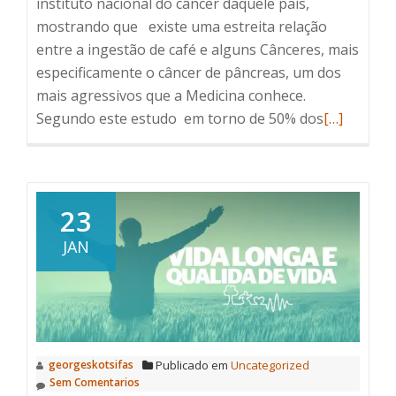
instituto nacional do câncer daquele país,
mostrando que existe uma estreita relação
entre a ingestão de café e alguns Cânceres, mais
especificamente o câncer de pâncreas, um dos
mais agressivos que a Medicina conhece.
Read
Segundo este estudo em torno de 50% dos
[…]
more
about
A
relação
23
cafezinho
JAN
e
alguns
cânceres
georgeskotsifas
Publicado em
Uncategorized
Sem Comentarios