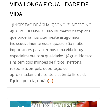
VIDA LONGA E QUALIDADE DE
VIDA
1)INGESTÃO DE ÁGUA. 2)SONO. 3)INTESTINO.
4)EXERCÍCIO FÍSICO. são inúmeros os tópicos
que poderíamos citar neste artigo mas
indiscutivelmente estes quatro são muito
importantes para termos uma vida longa e
especialmente com qualidade: 1)Água: Nossos
rins tem dois milhões de filtros (nefrons)
responsáveis pela depuração de
aproximadamente cento e setenta litros de
Read
líquido por dia, então
[…]
more
about
Vida
longa