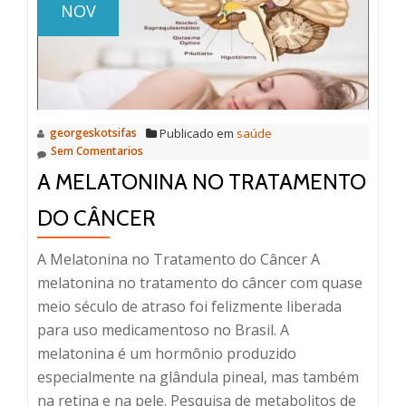
NOV
intolerância
à
lactose
e
intolerância
georgeskotsifas
Publicado em
saúde
ao
Sem Comentarios
glúten
A MELATONINA NO TRATAMENTO
DO CÂNCER
A Melatonina no Tratamento do Câncer A
melatonina no tratamento do câncer com quase
meio século de atraso foi felizmente liberada
para uso medicamentoso no Brasil. A
melatonina é um hormônio produzido
especialmente na glândula pineal, mas também
na retina e na pele. Pesquisa de metabolitos de