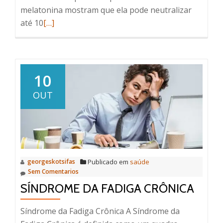
melatonina mostram que ela pode neutralizar
Read
até 10
[…]
more
about
A
Melatonina
10
no
OUT
Tratamento
do
Câncer
georgeskotsifas
Publicado em
saúde
Sem Comentarios
SÍNDROME DA FADIGA CRÔNICA
Síndrome da Fadiga Crônica A Síndrome da