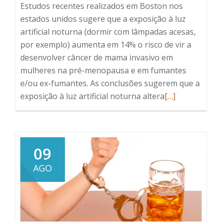
Estudos recentes realizados em Boston nos
estados unidos sugere que a exposição à luz
artificial noturna (dormir com lâmpadas acesas,
por exemplo) aumenta em 14% o risco de vir a
desenvolver câncer de mama invasivo em
mulheres na pré-menopausa e em fumantes
e/ou ex-fumantes. As conclusões sugerem que a
Read
exposição à luz artificial noturna altera
[…]
more
about
Lâmpadas
acesas
09
a
AGO
noite
e
o
câncer