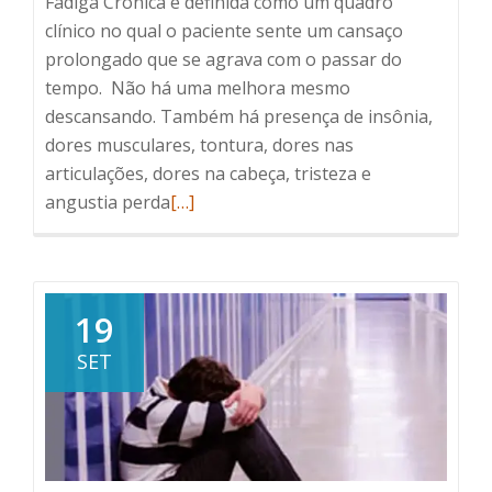
Fadiga Crônica é definida como um quadro
clínico no qual o paciente sente um cansaço
prolongado que se agrava com o passar do
tempo. Não há uma melhora mesmo
descansando. Também há presença de insônia,
dores musculares, tontura, dores nas
articulações, dores na cabeça, tristeza e
Read
angustia perda
[…]
more
about
Síndrome
da
19
Fadiga
SET
Crônica