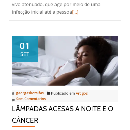
vivo atenuado, que age por meio de uma
Read
infecção inicial até a pessoa
[…]
more
about
Vacina
contra
01
dengue:
SET
benefícios
e
riscos
georgeskotsifas
Publicado em
Artigos
Sem Comentarios
LÂMPADAS ACESAS A NOITE E O
CÂNCER