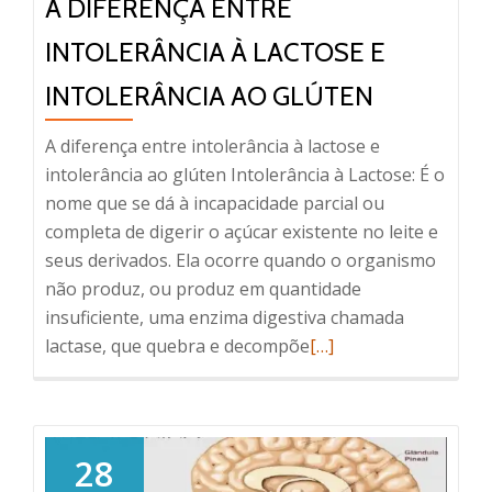
A DIFERENÇA ENTRE
INTOLERÂNCIA À LACTOSE E
INTOLERÂNCIA AO GLÚTEN
A diferença entre intolerância à lactose e
intolerância ao glúten Intolerância à Lactose: É o
nome que se dá à incapacidade parcial ou
completa de digerir o açúcar existente no leite e
seus derivados. Ela ocorre quando o organismo
não produz, ou produz em quantidade
insuficiente, uma enzima digestiva chamada
Read
lactase, que quebra e decompõe
[…]
more
about
A
diferença
28
entre