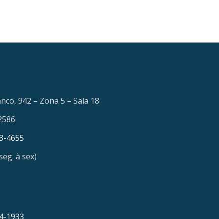
nco, 942 – Zona 5 – Sala 18
2586
73-4655
seg. à sex)
14-1933