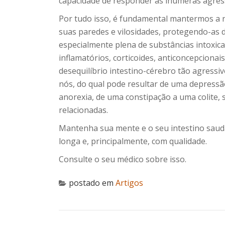
capacidade de responder às inúmeras agres
Por tudo isso, é fundamental mantermos a n
suas paredes e vilosidades, protegendo-as 
especialmente plena de substâncias intoxica
inflamatórios, corticoides, anticoncepcionai
desequilíbrio intestino-cérebro tão agress
nós, do qual pode resultar de uma depressã
anorexia, de uma constipação a uma colite, 
relacionadas.
Mantenha sua mente e o seu intestino saudá
longa e, principalmente, com qualidade.
Consulte o seu médico sobre isso.
postado em
Artigos
NAVEGAÇÃO DE POST