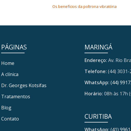
Os benefícios da poltrona vibratória
PÁGINAS
MARINGÁ
Endereço:
Av. Rio Bra
Home
Telefone:
(44) 3031-
A clínica
WhatsApp:
(44) 991
Dr. Georges Kotsifas
Horário:
08h às 17h (
Tratamentos
Blog
CURITIBA
Contato
WhatsApp:
(41) 996