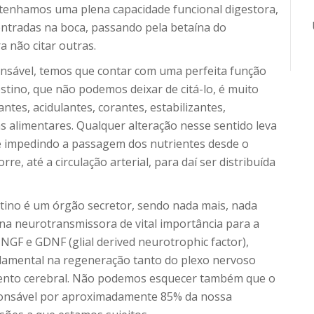
 tenhamos uma plena capacidade funcional digestora,
ontradas na boca, passando pela betaína do
 não citar outras.
ensável, temos que contar com uma perfeita função
estino, que não podemos deixar de citá-lo, é muito
ntes, acidulantes, corantes, estabilizantes,
as alimentares. Qualquer alteração nesse sentido leva
té impedindo a passagem dos nutrientes desde o
re, até a circulação arterial, para daí ser distribuída
ino é um órgão secretor, sendo nada mais, nada
na neurotransmissora de vital importância para a
 NGF e GDNF (glial derived neurotrophic factor),
amental na regeneração tanto do plexo nervoso
ento cerebral. Não podemos esquecer também que o
ponsável por aproximadamente 85% da nossa