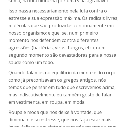
suma, na luta diuturna por uma vida agradável.
Isso passa necessariamente pela luta contra o
estresse e sua expressão máxima. Os radicais livres,
moléculas que são produzidas continuamente em
nosso organismo; e que, se, num primeiro
momento nos defendem contra diferentes
agressões (bactérias, vírus, fungos, etc.); num
segundo momento são devastadoras para a nossa
saúde como um todo.
Quando falamos no equilíbrio da mente e do corpo,
como já preconizavam os gregos antigos, nós
temos que pensar em tudo que escrevemos acima,
mas indiscutivelmente eu também gosto de falar
em vestimenta, em roupa, em moda.
Roupa e moda que nos deixe à vontade, que
diminua nosso estresse, que nos faça estar mais
leves, felizes e em sintonia com nós mesmos e com