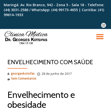
Maringá: Av. Rio Branco, 942 - Zona 5 - Sala 18 - Telefone:
(44) 3031-2586 / WhatsApp:
(44) 99173-4655
| Curitiba:
(41)
Skip
99614-1933
to
content
fa-
instag
TO
NA
ENVELHECIMENTO COM SAÚDE
georgeskotsifas
28 de junho de 2017
Sem Comentarios
Envelhecimento e
obesidade